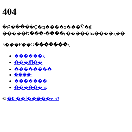
404
�Բ�����Ҫ�ҵ����ҳ���Ѷ�ʧ!
�����Ե���·����ӷ�����һҳ����ҳ��
5���Ӻ��Զ�������ҳ
������ҳ
���粡��
��������
����֢״
�������
������һҳ
©
�Ϸʻ��İ�����ҽҽԺ