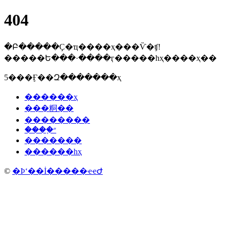
404
�Բ�����Ҫ�ҵ����ҳ���Ѷ�ʧ!
�����Ե���·����ӷ�����һҳ����ҳ��
5���Ӻ��Զ�������ҳ
������ҳ
���粡��
��������
����֢״
�������
������һҳ
©
�Ϸʻ��İ�����ҽҽԺ